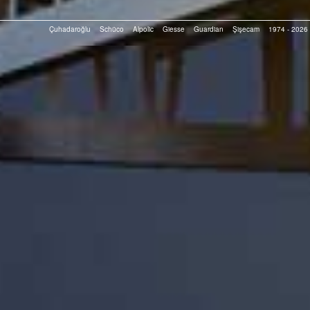
Çuhadaroğlu
Schüco
Alpolic
Giesse
Guardian
Şişecam
1974 - 2026 